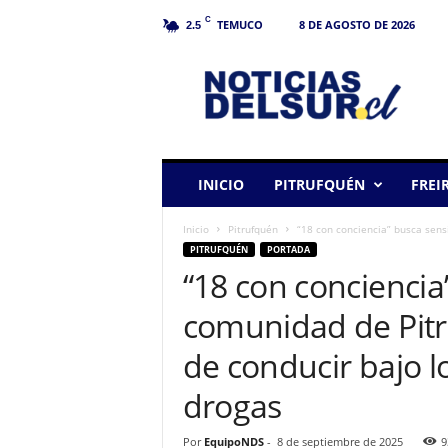
C
TEMUCO
8 DE AGOSTO DE 2026
2.5
N
o
t
i
c
i
a
INICIO
PITRUFQUÉN
FREI
s
d
Inicio
Pitrufquén
“18 con conciencia” busca sensi
e
PITRUFQUÉN
PORTADA
l
“18 con conciencia”
S
u
comunidad de Pitr
r
de conducir bajo lo
drogas
Por
EquipoNDS
-
8 de septiembre de 2025
9