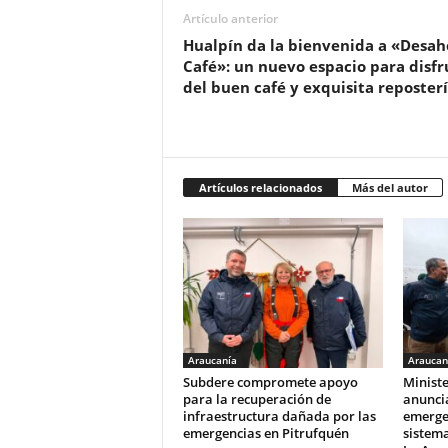
Artículo anterior
Hualpín da la bienvenida a «Desah
Café»: un nuevo espacio para disfr
del buen café y exquisita reposter
Artículos relacionados
Más del autor
Araucanía
Araucan
Subdere compromete apoyo
Ministe
para la recuperación de
anunci
infraestructura dañada por las
emerge
emergencias en Pitrufquén
sistema