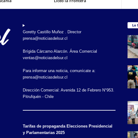
ucanía
Liceo la Frontera
Lo 
Goretty Castillo Muñoz . Director
prensa@noticiasdelsur.cl
Brígida Cárcamo Alarcón. Área Comercial
ventas@noticiasdelsur.cl
Para informar una noticia, comunícate a:
prensa@noticiasdelsur.cl
Dirección Comercial: Avenida 12 de Febrero N°953.
Pitrufquén - Chile
Tarifas de propaganda Elecciones Presidencial
y Parlamentarias 2025