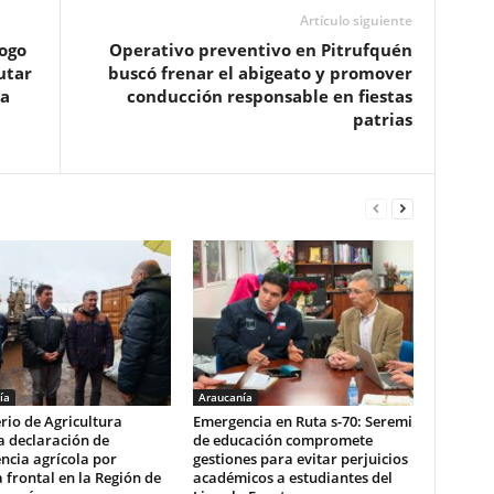
Artículo siguiente
ogo
Operativo preventivo en Pitrufquén
utar
buscó frenar el abigeato y promover
ía
conducción responsable en fiestas
patrias
ía
Araucanía
rio de Agricultura
Emergencia en Ruta s-70: Seremi
a declaración de
de educación compromete
ncia agrícola por
gestiones para evitar perjuicios
 frontal en la Región de
académicos a estudiantes del