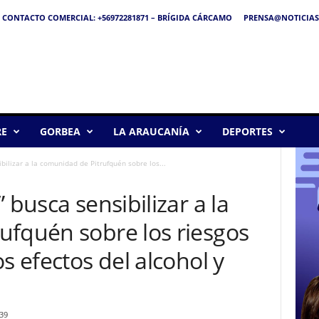
CONTACTO COMERCIAL: +56972281871 – BRÍGIDA CÁRCAMO
PRENSA@NOTICIAS
RE
GORBEA
LA ARAUCANÍA
DEPORTES
bilizar a la comunidad de Pitrufquén sobre los...
 busca sensibilizar a la
ufquén sobre los riesgos
s efectos del alcohol y
39