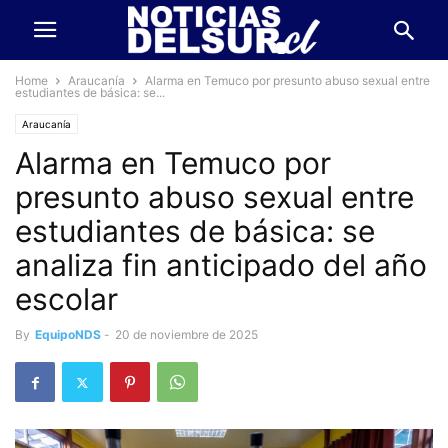
Home
Araucanía
Alarma en Temuco por presunto abuso sexual entre
estudiantes de básica: se...
Araucanía
Alarma en Temuco por
presunto abuso sexual entre
estudiantes de básica: se
analiza fin anticipado del año
escolar
By
EquipoNDS
-
20 de noviembre de 2025