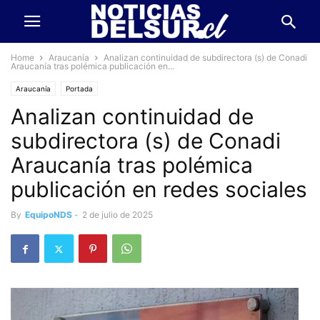
Home
Araucanía
Analizan continuidad de subdirectora (s) de Conadi
Araucanía tras polémica publicación en...
Araucanía
Portada
Analizan continuidad de
subdirectora (s) de Conadi
Araucanía tras polémica
publicación en redes sociales
By
EquipoNDS
-
2 de julio de 2025