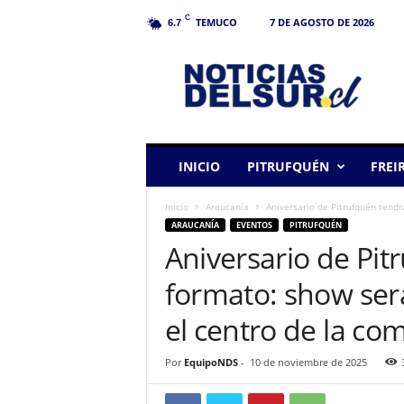
C
TEMUCO
7 DE AGOSTO DE 2026
6.7
N
o
t
i
c
i
a
INICIO
PITRUFQUÉN
FREI
s
d
Inicio
Araucanía
Aniversario de Pitrufquén tendr
e
ARAUCANÍA
EVENTOS
PITRUFQUÉN
l
Aniversario de Pi
S
u
formato: show será
r
el centro de la c
Por
EquipoNDS
-
10 de noviembre de 2025