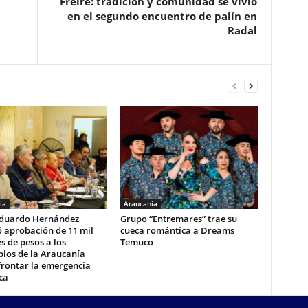
Freire: tradición y comunidad se vivió
en el segundo encuentro de palín en
Radal
ía
Araucanía
duardo Hernández
Grupo “Entremares” trae su
 aprobación de 11 mil
cueca romántica a Dreams
s de pesos a los
Temuco
ios de la Araucanía
frontar la emergencia
ca