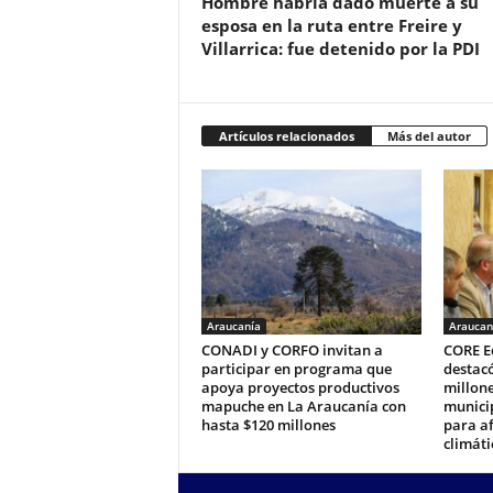
Hombre habría dado muerte a su
esposa en la ruta entre Freire y
Villarrica: fue detenido por la PDI
Artículos relacionados
Más del autor
Araucanía
Araucan
CONADI y CORFO invitan a
CORE E
participar en programa que
destacó
apoya proyectos productivos
millone
mapuche en La Araucanía con
municip
hasta $120 millones
para a
climáti