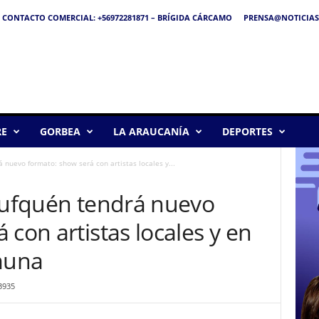
CONTACTO COMERCIAL: +56972281871 – BRÍGIDA CÁRCAMO
PRENSA@NOTICIAS
RE
GORBEA
LA ARAUCANÍA
DEPORTES
á nuevo formato: show será con artistas locales y...
trufquén tendrá nuevo
 con artistas locales y en
omuna
3935