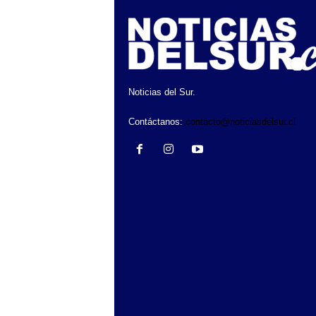
Noticias del Sur.
Contáctanos:
contacto@noticiasdelsur.cl