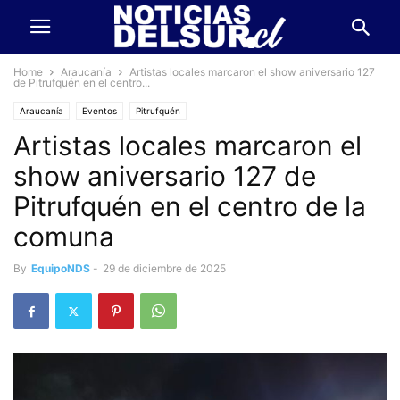
Home
Araucanía
Artistas locales marcaron el show aniversario 127
de Pitrufquén en el centro...
Araucanía
Eventos
Pitrufquén
Artistas locales marcaron el
show aniversario 127 de
Pitrufquén en el centro de la
comuna
By
EquipoNDS
-
29 de diciembre de 2025