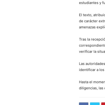
estudiantes y f
El texto, atrib
de carácter ext
amenazas explíc
Tras la recepci
correspondiente
verificar la sit
Las autoridades
identificar a l
Hasta el momen
diligencias, la