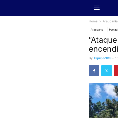
Home
Araucanía
Araucanía
Portad
“Ataque
encendi
By
EquipoNDS
-
1