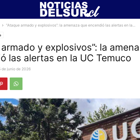
“Ataque armado y explosivos”: la amenaza que encendió las alertas en la...
a
 armado y explosivos”: la amen
ó las alertas en la UC Temuco
5 de junio de 2026