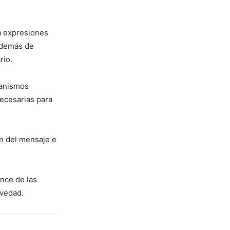
a expresiones
 además de
rio.
ganismos
necesarias para
en del mensaje e
nce de las
avedad.