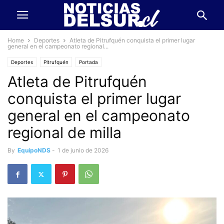
Home
Deportes
Atleta de Pitrufquén conquista el primer lugar
general en el campeonato regional...
Deportes
Pitrufquén
Portada
Atleta de Pitrufquén
conquista el primer lugar
general en el campeonato
regional de milla
By
EquipoNDS
-
1 de junio de 2026