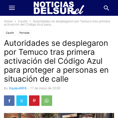
Home
Cautín
Autoridades se desplegaron por Temuco tras primera
activación del Código Azul para...
Cautín
Portada
Autoridades se desplegaron
por Temuco tras primera
activación del Código Azul
para proteger a personas en
situación de calle
By
EquipoNDS
-
17 de mayo de 2026