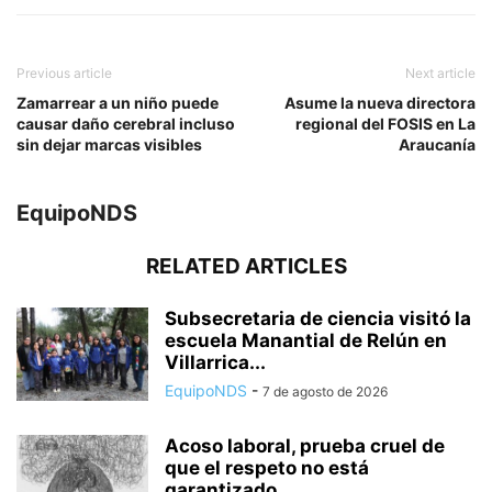
Previous article
Next article
Zamarrear a un niño puede
Asume la nueva directora
causar daño cerebral incluso
regional del FOSIS en La
sin dejar marcas visibles
Araucanía
EquipoNDS
RELATED ARTICLES
Subsecretaria de ciencia visitó la
escuela Manantial de Relún en
Villarrica...
EquipoNDS
-
7 de agosto de 2026
Acoso laboral, prueba cruel de
que el respeto no está
garantizado