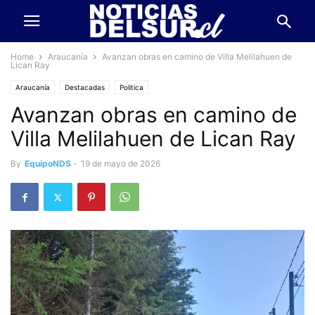
Home
Araucanía
Avanzan obras en camino de Villa Melilahuen de
Lican Ray
Araucanía
Destacadas
Politica
Avanzan obras en camino de
Villa Melilahuen de Lican Ray
By
EquipoNDS
-
19 de mayo de 2026