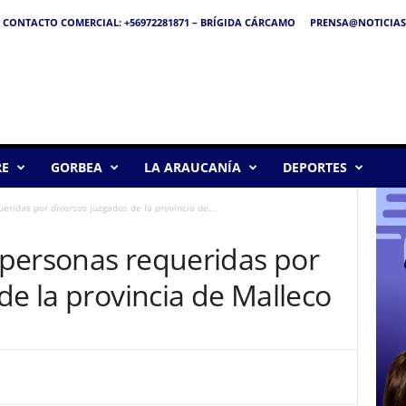
CONTACTO COMERCIAL: +56972281871 – BRÍGIDA CÁRCAMO
PRENSA@NOTICIAS
RE
GORBEA
LA ARAUCANÍA
DEPORTES
ridas por diversos juzgados de la provincia de...
personas requeridas por
de la provincia de Malleco