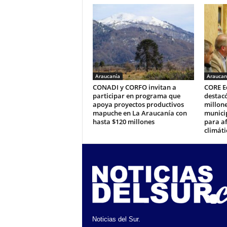
Araucanía
Araucan
CONADI y CORFO invitan a
CORE E
participar en programa que
destacó
apoya proyectos productivos
millone
mapuche en La Araucanía con
municip
hasta $120 millones
para a
climáti
Noticias del Sur.