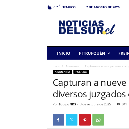
C
TEMUCO
7 DE AGOSTO DE 2026
6.7
N
o
t
i
c
i
a
INICIO
PITRUFQUÉN
FREI
s
d
Inicio
Araucanía
Capturan a nueve personas reque
e
ARAUCANÍA
POLICIAL
l
Capturan a nueve 
S
u
diversos juzgados 
r
Por
EquipoNDS
-
8 de octubre de 2025
841