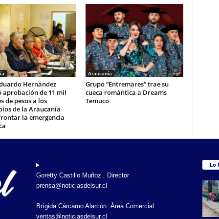
ía
Araucanía
duardo Hernández
Grupo “Entremares” trae su
 aprobación de 11 mil
cueca romántica a Dreams
s de pesos a los
Temuco
ios de la Araucanía
frontar la emergencia
ca
Lo 
Goretty Castillo Muñoz . Director
prensa@noticiasdelsur.cl
Brígida Cárcamo Alarcón. Área Comercial
ventas@noticiasdelsur.cl