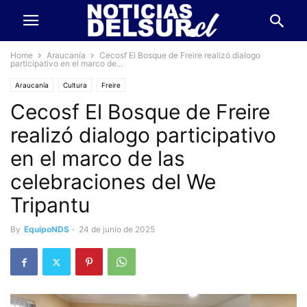
Home
Araucanía
Cecosf El Bosque de Freire realizó dialogo
participativo en el marco de...
Araucanía
Cultura
Freire
Cecosf El Bosque de Freire
realizó dialogo participativo
en el marco de las
celebraciones del We
Tripantu
By
EquipoNDS
-
24 de junio de 2025