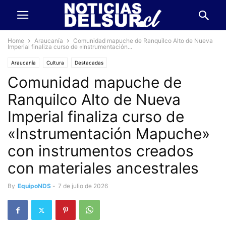
Home
Araucanía
Comunidad mapuche de Ranquilco Alto de Nueva
Imperial finaliza curso de «Instrumentación...
Araucanía
Cultura
Destacadas
Comunidad mapuche de
Ranquilco Alto de Nueva
Imperial finaliza curso de
«Instrumentación Mapuche»
con instrumentos creados
con materiales ancestrales
By
EquipoNDS
-
7 de julio de 2026