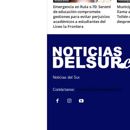
Araucanía
Pitrufq
Emergencia en Ruta s-70: Seremi
Munici
de educación compromete
llama a
gestiones para evitar perjuicios
Toltén 
académicos a estudiantes del
despre
Liceo la Frontera
Noticias del Sur.
Contáctanos:
contacto@noticiasdelsur.cl