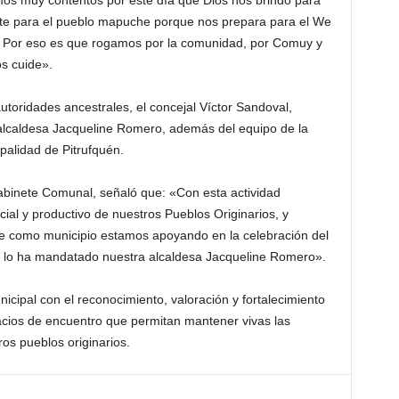
os muy contentos por este día que Dios nos brindó para
nte para el pueblo mapuche porque nos prepara para el We
da. Por eso es que rogamos por la comunidad, por Comuy y
os cuide».
toridades ancestrales, el concejal Víctor Sandoval,
 alcaldesa Jacqueline Romero, además del equipo de la
palidad de Pitrufquén.
Gabinete Comunal, señaló que: «Con esta actividad
cial y productivo de nuestros Pueblos Originarios, y
ue como municipio estamos apoyando en la celebración del
 lo ha mandatado nuestra alcaldesa Jacqueline Romero».
icipal con el reconocimiento, valoración y fortalecimiento
cios de encuentro que permitan mantener vivas las
ros pueblos originarios.