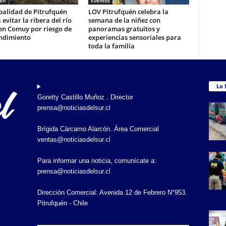
uén
Eventos
palidad de Pitrufquén
LOV Pitrufquén celebra la
 evitar la ribera del río
semana de la niñez con
en Comuy por riesgo de
panoramas gratuitos y
ndimiento
experiencias sensoriales para
toda la familia
Lo 
Goretty Castillo Muñoz . Director
prensa@noticiasdelsur.cl
Brígida Cárcamo Alarcón. Área Comercial
ventas@noticiasdelsur.cl
Para informar una noticia, comunícate a:
prensa@noticiasdelsur.cl
Dirección Comercial: Avenida 12 de Febrero N°953.
Pitrufquén - Chile