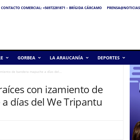
CONTACTO COMERCIAL: +56972281871 – BRÍGIDA CÁRCAMO
PRENSA@NOTICIAS
RE
GORBEA
LA ARAUCANÍA
DEPORTES
amiento de bandera mapuche a días del...
aíces con izamiento de
 días del We Tripantu