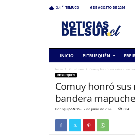
C
TEMUCO
6 DE AGOSTO DE 2026
3.4
N
o
t
i
c
i
a
INICIO
PITRUFQUÉN
FREI
s
d
Inicio
Pitrufquén
Comuy honró sus raíces con iz
e
PITRUFQUÉN
l
Comuy honró sus r
S
u
bandera mapuche a
r
Por
EquipoNDS
-
7 de junio de 2026
604