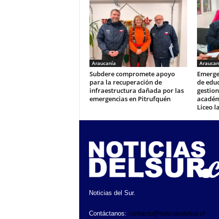
Araucanía
Araucan
Subdere compromete apoyo
Emergen
para la recuperación de
de edu
infraestructura dañada por las
gestion
emergencias en Pitrufquén
académi
Liceo l
Noticias del Sur.
Contáctanos:
contacto@noticiasdelsur.cl