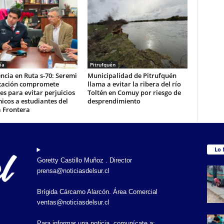
ía
Pitrufquén
cia en Ruta s-70: Seremi
Municipalidad de Pitrufquén
cación compromete
llama a evitar la ribera del río
es para evitar perjuicios
Toltén en Comuy por riesgo de
cos a estudiantes del
desprendimiento
a Frontera
Lo 
Goretty Castillo Muñoz . Director
prensa@noticiasdelsur.cl
Brígida Cárcamo Alarcón. Área Comercial
ventas@noticiasdelsur.cl
Para informar una noticia, comunícate a: