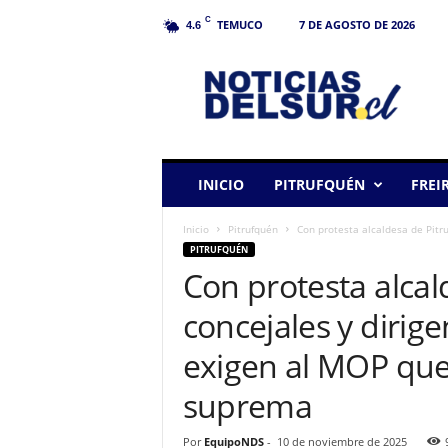
C
TEMUCO
7 DE AGOSTO DE 2026
4.6
N
o
t
i
c
i
a
INICIO
PITRUFQUÉN
FREI
s
d
Inicio
Pitrufquén
Con protesta alcaldesa de Pitru
e
PITRUFQUÉN
l
Con protesta alcal
S
u
concejales y dirige
r
exigen al MOP que 
suprema
Por
EquipoNDS
-
10 de noviembre de 2025