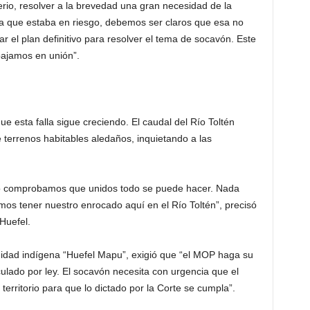
erio, resolver a la brevedad una gran necesidad de la
ada que estaba en riesgo, debemos ser claros que esa no
r el plan definitivo para resolver el tema de socavón. Este
bajamos en unión”.
e esta falla sigue creciendo. El caudal del Río Toltén
terrenos habitables aledaños, inquietando a las
ello comprobamos que unidos todo se puede hacer. Nada
s tener nuestro enrocado aquí en el Río Toltén”, precisó
Huefel.
idad indígena “Huefel Mapu”, exigió que “el MOP haga su
culado por ley. El socavón necesita con urgencia que el
erritorio para que lo dictado por la Corte se cumpla”.