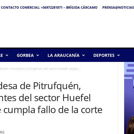
CONTACTO COMERCIAL: +56972281871 – BRÍGIDA CÁRCAMO
PRENSA@NOTICIAS
RE
GORBEA
LA ARAUCANÍA
DEPORTES
fquén, concejales y dirigentes del sector Huefel exigen...
desa de Pitrufquén,
ntes del sector Huefel
cumpla fallo de la corte
902