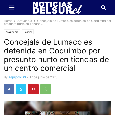
Home
Araucanía
Concejala de Lumaco es detenida en Coquimbo por
presunto hurto en tiendas...
Araucanía
Policial
Concejala de Lumaco es
detenida en Coquimbo por
presunto hurto en tiendas de
un centro comercial
By
EquipoNDS
-
17 de junio de 2026