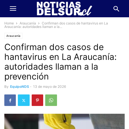
Home
Araucanía
Confirman dos casos de hantavirus en La
Araucanía: autoridades llaman a la...
Araucanía
Confirman dos casos de
hantavirus en La Araucanía:
autoridades llaman a la
prevención
By
EquipoNDS
-
13 de mayo de 2026