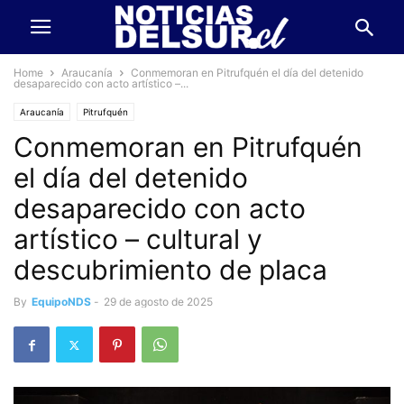
Home
Araucanía
Conmemoran en Pitrufquén el día del detenido
desaparecido con acto artístico –...
Araucanía
Pitrufquén
Conmemoran en Pitrufquén
el día del detenido
desaparecido con acto
artístico – cultural y
descubrimiento de placa
By
EquipoNDS
-
29 de agosto de 2025