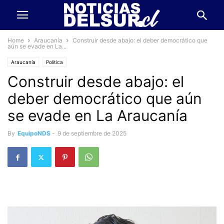
Home
Araucanía
Construir desde abajo: el deber democrático que
aún se evade en La...
Araucanía
Politica
Construir desde abajo: el
deber democrático que aún
se evade en La Araucanía
By
EquipoNDS
-
9 de septiembre de 2025
Por Daniel Sandoval, periodista