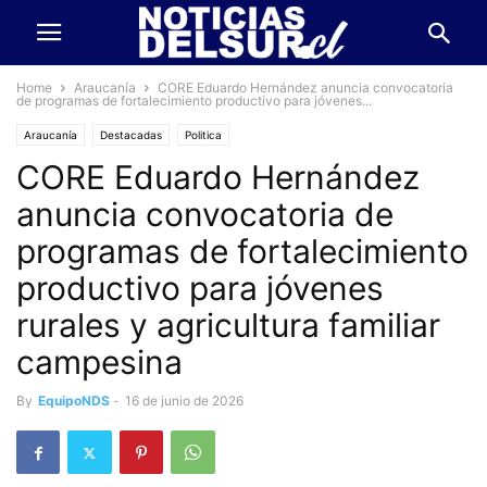
Home
Araucanía
CORE Eduardo Hernández anuncia convocatoria
de programas de fortalecimiento productivo para jóvenes...
Araucanía
Destacadas
Politica
CORE Eduardo Hernández
anuncia convocatoria de
programas de fortalecimiento
productivo para jóvenes
rurales y agricultura familiar
campesina
By
EquipoNDS
-
16 de junio de 2026