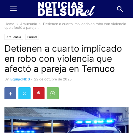
Home
Araucanía
Detienen a cuarto implicado en robo con violencia
que afectó a pareja...
Araucanía
Policial
Detienen a cuarto implicado
en robo con violencia que
afectó a pareja en Temuco
By
EquipoNDS
-
22 de octubre de 2025