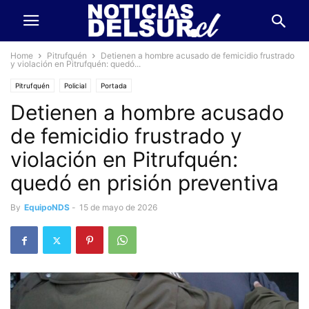
Home
Pitrufquén
Detienen a hombre acusado de femicidio frustrado
y violación en Pitrufquén: quedó...
Pitrufquén
Policial
Portada
Detienen a hombre acusado
de femicidio frustrado y
violación en Pitrufquén:
quedó en prisión preventiva
By
EquipoNDS
-
15 de mayo de 2026