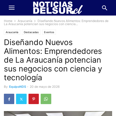
Home
Araucanía
Diseñando Nuevos Alimentos: Emprendedores de
La Araucanía potencian sus negocios con ciencia...
Araucanía
Destacadas
Eventos
Diseñando Nuevos
Alimentos: Emprendedores
de La Araucanía potencian
sus negocios con ciencia y
tecnología
By
EquipoNDS
-
20 de mayo de 2026