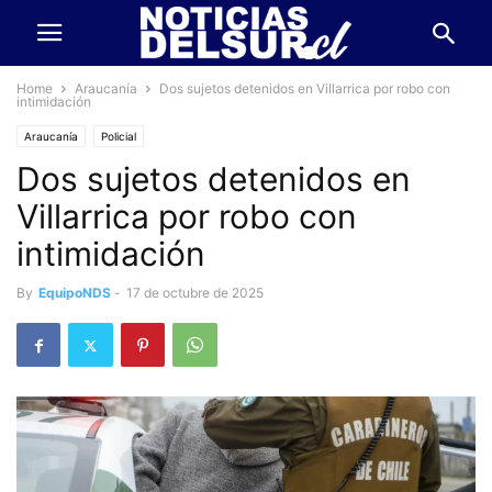
Home
Araucanía
Dos sujetos detenidos en Villarrica por robo con
intimidación
Araucanía
Policial
Dos sujetos detenidos en
Villarrica por robo con
intimidación
By
EquipoNDS
-
17 de octubre de 2025