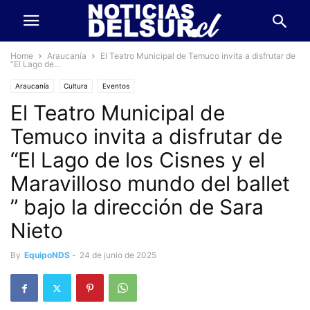
Home
Araucanía
El Teatro Municipal de Temuco invita a disfrutar de
“El Lago de...
Araucanía
Cultura
Eventos
El Teatro Municipal de
Temuco invita a disfrutar de
“El Lago de los Cisnes y el
Maravilloso mundo del ballet
” bajo la dirección de Sara
Nieto
By
EquipoNDS
-
24 de junio de 2025