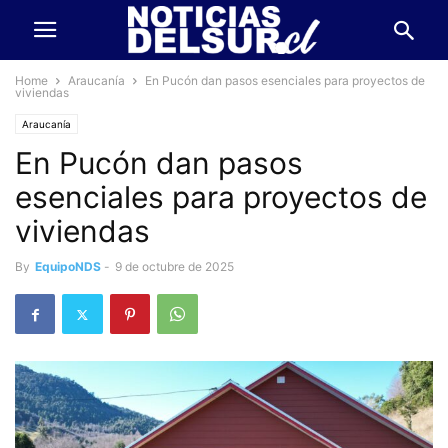
Home
Araucanía
En Pucón dan pasos esenciales para proyectos de
viviendas
Araucanía
En Pucón dan pasos
esenciales para proyectos de
viviendas
By
EquipoNDS
-
9 de octubre de 2025