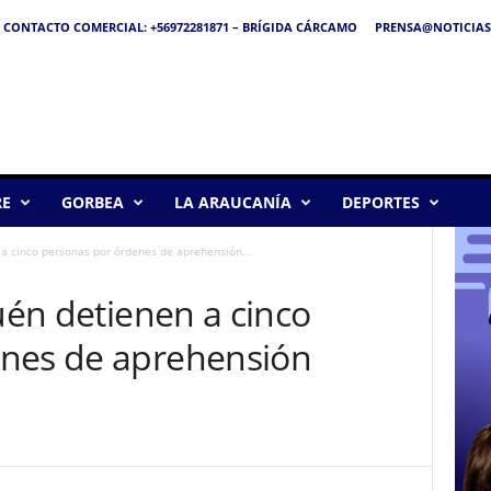
CONTACTO COMERCIAL: +56972281871 – BRÍGIDA CÁRCAMO
PRENSA@NOTICIAS
RE
GORBEA
LA ARAUCANÍA
DEPORTES
 a cinco personas por órdenes de aprehensión...
guén detienen a cinco
enes de aprehensión