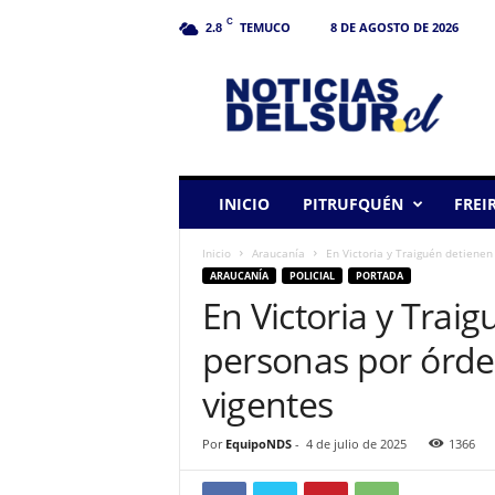
C
TEMUCO
8 DE AGOSTO DE 2026
2.8
N
o
t
i
c
i
a
INICIO
PITRUFQUÉN
FREI
s
d
Inicio
Araucanía
En Victoria y Traiguén detienen
e
ARAUCANÍA
POLICIAL
PORTADA
l
En Victoria y Trai
S
u
personas por órd
r
vigentes
Por
EquipoNDS
-
4 de julio de 2025
1366