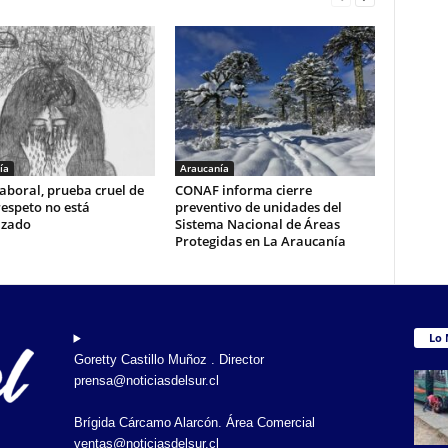
ía
Araucanía
aboral, prueba cruel de
CONAF informa cierre
respeto no está
preventivo de unidades del
izado
Sistema Nacional de Áreas
Protegidas en La Araucanía
Lo 
Goretty Castillo Muñoz . Director
prensa@noticiasdelsur.cl
Brígida Cárcamo Alarcón. Área Comercial
ventas@noticiasdelsur.cl