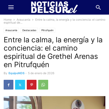
Home
Araucanía
Entre la calma, la energía y la conciencia: el camino
espiritual de...
Araucanía
Destacadas
Pitrufquén
Entre la calma, la energía y la
conciencia: el camino
espiritual de Grethel Arenas
en Pitrufquén
By
EquipoNDS
-
5 de enero de 2026