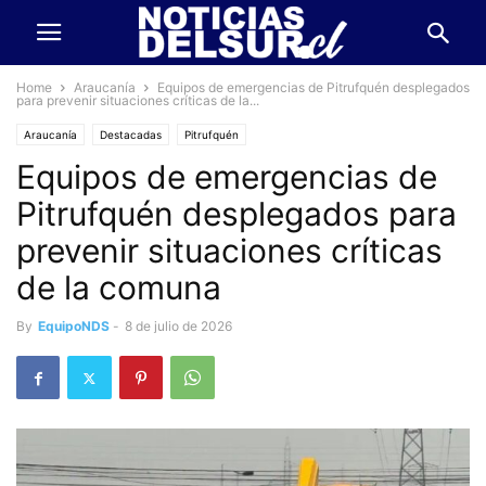
Home
Araucanía
Equipos de emergencias de Pitrufquén desplegados
para prevenir situaciones críticas de la...
Araucanía
Destacadas
Pitrufquén
Equipos de emergencias de
Pitrufquén desplegados para
prevenir situaciones críticas
de la comuna
By
EquipoNDS
-
8 de julio de 2026