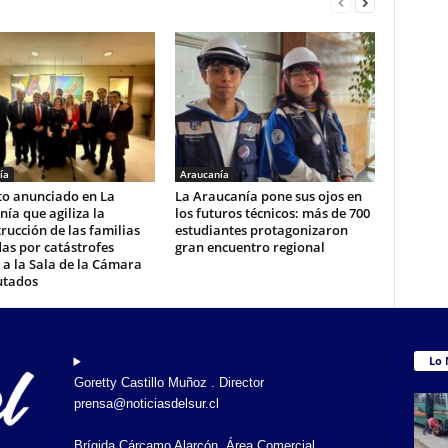
ía
Araucanía
to anunciado en La
La Araucanía pone sus ojos en
ía que agiliza la
los futuros técnicos: más de 700
rucción de las familias
estudiantes protagonizaron
as por catástrofes
gran encuentro regional
a la Sala de la Cámara
utados
Lo 
Goretty Castillo Muñoz . Director
prensa@noticiasdelsur.cl
Brígida Cárcamo Alarcón. Área Comercial