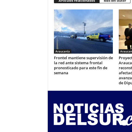
Artículos relacionados
Más del autor
Araucanía
Araucan
Frontel mantiene supervisión de
Proyec
la red ante sistema frontal
Araucan
pronosticado para este fin de
reconst
semana
afectad
avanza 
de Dip