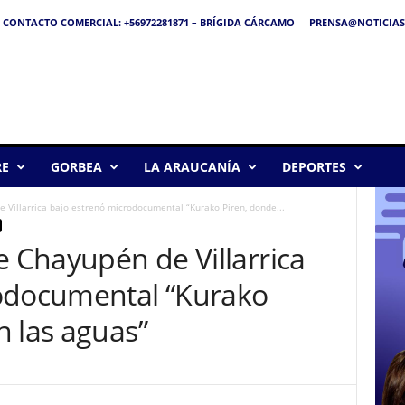
CONTACTO COMERCIAL: +56972281871 – BRÍGIDA CÁRCAMO
PRENSA@NOTICIAS
RE
GORBEA
LA ARAUCANÍA
DEPORTES
 Villarrica bajo estrenó microdocumental “Kurako Piren, donde...
 Chayupén de Villarrica
odocumental “Kurako
n las aguas”