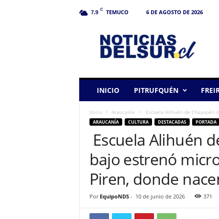
C
TEMUCO
6 DE AGOSTO DE 2026
7.9
N
o
t
i
c
i
a
INICIO
PITRUFQUÉN
FREI
s
d
Inicio
Araucanía
Escuela Alihuén de Chayupén de
e
ARAUCANÍA
CULTURA
DESTACADAS
PORTADA
l
Escuela Alihuén de
S
u
bajo estrenó micr
r
Piren, donde nace
Por
EquipoNDS
-
10 de junio de 2026
371