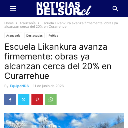
Home
Araucanía
Escuela Likankura avanza firmemente: obras ya
alcanzan cerca del 20% en Curarrehue
Araucanía
Destacadas
Politica
Escuela Likankura avanza
firmemente: obras ya
alcanzan cerca del 20% en
Curarrehue
By
EquipoNDS
-
11 de junio de 2026