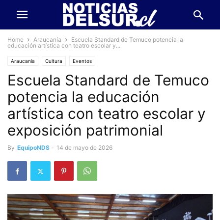
Home
Araucanía
Escuela Standard de Temuco potencia la
educación artística con teatro escolar y...
Araucanía
Cultura
Eventos
Escuela Standard de Temuco
potencia la educación
artística con teatro escolar y
exposición patrimonial
By
EquipoNDS
-
14 de mayo de 2026