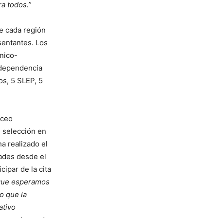
a todos.”
e cada región
sentantes. Los
cnico-
e dependencia
os, 5 SLEP, 5
iceo
 selección en
a realizado el
ades desde el
cipar de la cita
 que esperamos
o que la
ativo