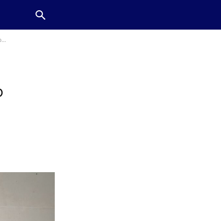
...
o