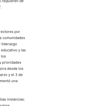
s requieren de
.
rectores por
las comunidades
l liderazgo
 educativo y las
 los
y prioridades
jora desde los
arzo y el 3 de
lementó una
bas instancias:
quipos