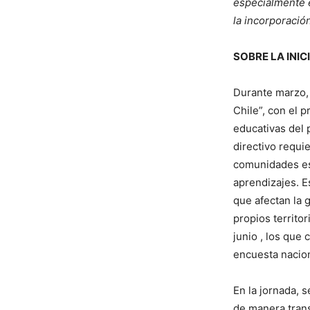
especialmente 
la incorporació
SOBRE LA INIC
Durante marzo, 
Chile”, con el 
educativas del p
directivo requi
comunidades esc
aprendizajes. E
que afectan la 
propios territo
junio , los que
encuesta nacion
En la jornada, 
de manera tran