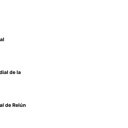
al
al de la
al de Relún