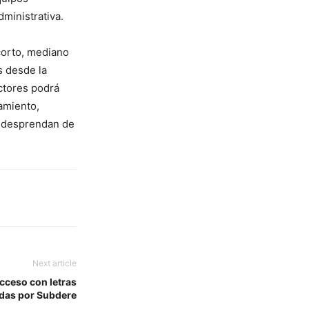
dministrativa.
corto, mediano
s desde la
ectores podrá
amiento,
se desprendan de
Next article
cceso con letras
adas por Subdere