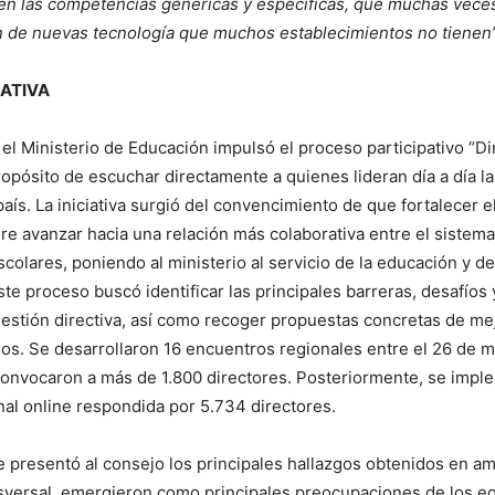
en las competencias genéricas y específicas, que muchas vece
n de nuevas tecnología que muchos establecimientos no tienen”
IATIVA
el Ministerio de Educación impulsó el proceso participativo “Di
propósito de escuchar directamente a quienes lideran día a día 
aís. La iniciativa surgió del convencimiento de que fortalecer e
ere avanzar hacia una relación más colaborativa entre el sistema
olares, poniendo al ministerio al servicio de la educación y de
ste proceso buscó identificar las principales barreras, desafíos 
gestión directiva, así como recoger propuestas concretas de me
rios. Se desarrollaron 16 encuentros regionales entre el 26 de m
 convocaron a más de 1.800 directores. Posteriormente, se imp
al online respondida por 5.734 directores.
se presentó al consejo los principales hallazgos obtenidos en am
sversal, emergieron como principales preocupaciones de los e