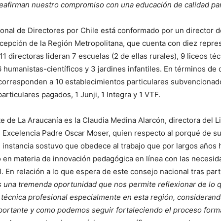
reafirman nuestro compromiso con una educación de calidad par
onal de Directores por Chile está conformado por un director d
xcepción de la Región Metropolitana, que cuenta con diez repre
11 directoras lideran 7 escuelas (2 de ellas rurales), 9 liceos té
6 humanistas-científicos y 3 jardines infantiles. En términos d
 corresponden a 10 establecimientos particulares subvencionad
articulares pagados, 1 Junji, 1 Integra y 1 VTF.
e de La Araucanía es la Claudia Medina Alarcón, directora del L
 Excelencia Padre Oscar Moser, quien respecto al porqué de su
 instancia sostuvo que obedece al trabajo que por largos años h
 en materia de innovación pedagógica en línea con las necesid
 En relación a lo que espera de este consejo nacional tras parti
s una tremenda oportunidad que nos permite reflexionar de lo
 técnica profesional especialmente en esta región, considerand
portante y como podemos seguir fortaleciendo el proceso form