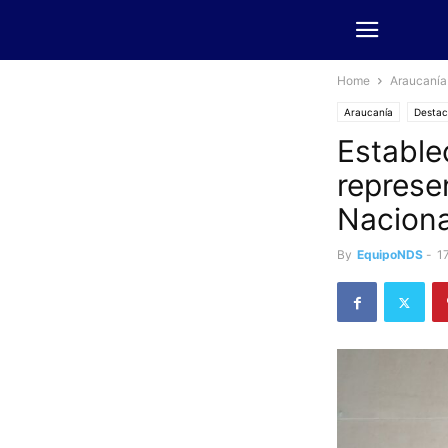
Home
Araucanía
Araucanía
Desta
Estable
represe
Naciona
By
EquipoNDS
-
1