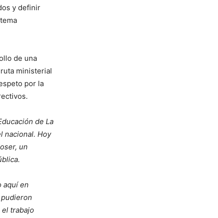
os y definir
stema
ollo de una
ruta ministerial
respeto por la
rectivos.
Educación de La
el nacional. Hoy
oser, un
blica.
 aquí en
 pudieron
 el trabajo