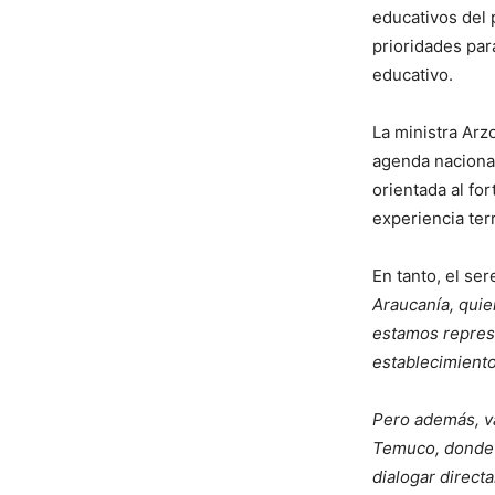
educativos del 
prioridades par
educativo.
La ministra Arz
agenda nacional
orientada al for
experiencia terr
En tanto, el se
Araucanía, quie
estamos repres
establecimiento
Pero además, v
Temuco, donde u
dialogar direct