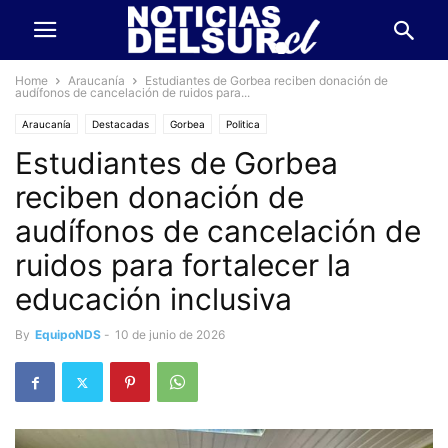
Home
Araucanía
Estudiantes de Gorbea reciben donación de
audífonos de cancelación de ruidos para...
Araucanía
Destacadas
Gorbea
Politica
Estudiantes de Gorbea
reciben donación de
audífonos de cancelación de
ruidos para fortalecer la
educación inclusiva
By
EquipoNDS
-
10 de junio de 2026