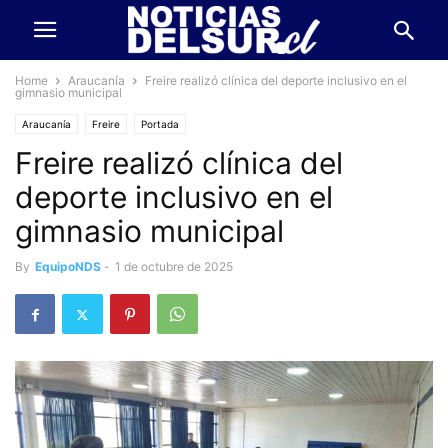
Home
Araucanía
Freire realizó clínica del deporte inclusivo en el
gimnasio municipal
Araucanía
Freire
Portada
Freire realizó clínica del
deporte inclusivo en el
gimnasio municipal
By
EquipoNDS
-
1 de octubre de 2025