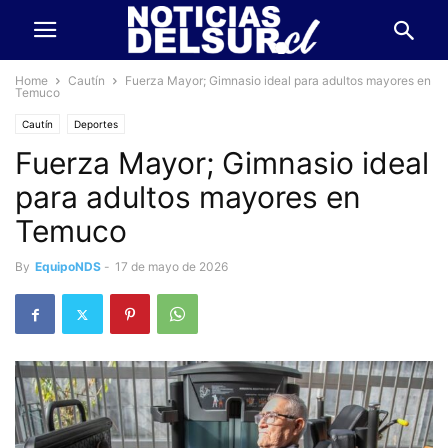
Home
Cautín
Fuerza Mayor; Gimnasio ideal para adultos mayores en
Temuco
Cautín
Deportes
Fuerza Mayor; Gimnasio ideal
para adultos mayores en
Temuco
By
EquipoNDS
-
17 de mayo de 2026