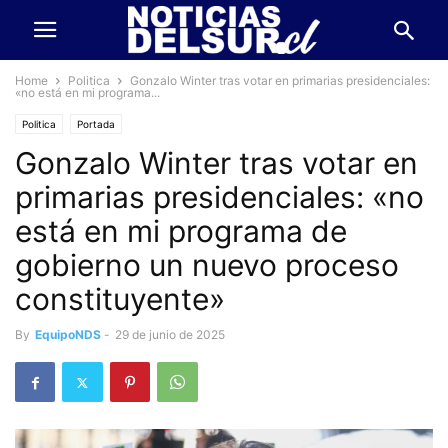
Home
Politica
Gonzalo Winter tras votar en primarias presidenciales:
«no está en mi programa...
Politica
Portada
Gonzalo Winter tras votar en
primarias presidenciales: «no
está en mi programa de
gobierno un nuevo proceso
constituyente»
By
EquipoNDS
-
29 de junio de 2025