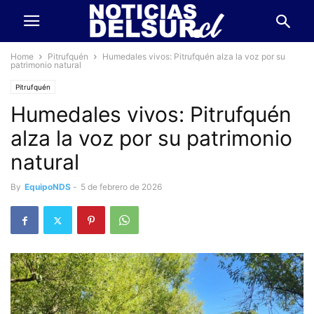
Home
Pitrufquén
Humedales vivos: Pitrufquén alza la voz por su
patrimonio natural
Pitrufquén
Humedales vivos: Pitrufquén
alza la voz por su patrimonio
natural
By
EquipoNDS
-
5 de febrero de 2026