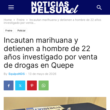
Home
Freire
Incautan marihuana y detienen a hombre de 22 años
investigado por venta...
Freire
Policial
Incautan marihuana y
detienen a hombre de 22
años investigado por venta
de drogas en Quepe
By
EquipoNDS
-
13 de mayo de 2026