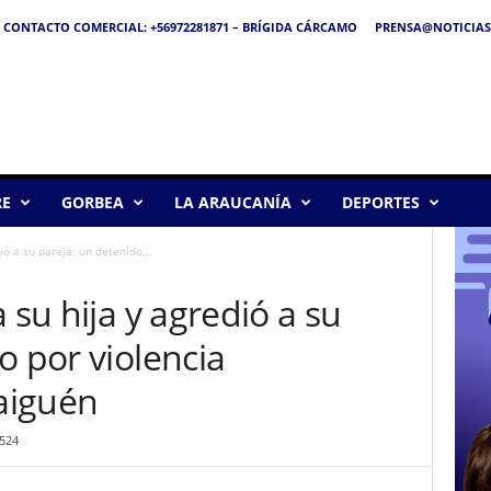
CONTACTO COMERCIAL: +56972281871 – BRÍGIDA CÁRCAMO
PRENSA@NOTICIAS
RE
GORBEA
LA ARAUCANÍA
DEPORTES
ió a su pareja: un detenido...
 su hija y agredió a su
o por violencia
raiguén
524