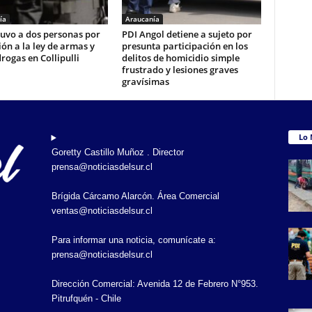
ía
Araucanía
tuvo a dos personas por
PDI Angol detiene a sujeto por
ión a la ley de armas y
presunta participación en los
drogas en Collipulli
delitos de homicidio simple
frustrado y lesiones graves
gravísimas
Lo 
Goretty Castillo Muñoz . Director
prensa@noticiasdelsur.cl
Brígida Cárcamo Alarcón. Área Comercial
ventas@noticiasdelsur.cl
Para informar una noticia, comunícate a:
prensa@noticiasdelsur.cl
Dirección Comercial: Avenida 12 de Febrero N°953.
Pitrufquén - Chile