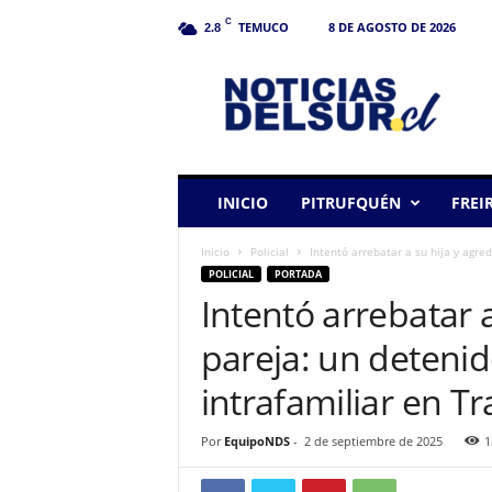
C
TEMUCO
8 DE AGOSTO DE 2026
2.8
N
o
t
i
c
i
a
INICIO
PITRUFQUÉN
FREI
s
d
Inicio
Policial
Intentó arrebatar a su hija y agred
e
POLICIAL
PORTADA
l
Intentó arrebatar a
S
u
pareja: un detenid
r
intrafamiliar en T
Por
EquipoNDS
-
2 de septiembre de 2025
1