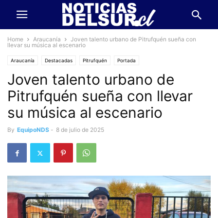
Home
Araucanía
Joven talento urbano de Pitrufquén sueña con
llevar su música al escenario
Araucanía
Destacadas
Pitrufquén
Portada
Joven talento urbano de
Pitrufquén sueña con llevar
su música al escenario
By
EquipoNDS
-
8 de julio de 2025