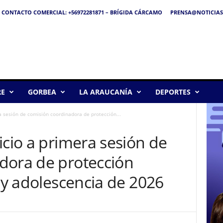
CONTACTO COMERCIAL: +56972281871 – BRÍGIDA CÁRCAMO
PRENSA@NOTICIAS
RE
GORBEA
LA ARAUCANÍA
DEPORTES
a sesión de comisión coordinadora de protección...
icio a primera sesión de
dora de protección
z y adolescencia de 2026