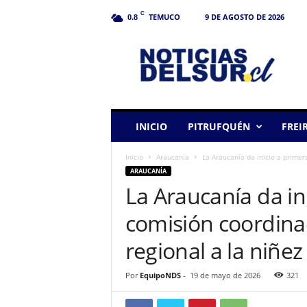
C
TEMUCO
9 DE AGOSTO DE 2026
0.8
N
o
t
i
c
i
a
INICIO
PITRUFQUÉN
FREI
s
d
Inicio
Araucanía
La Araucanía da inicio a primer
e
ARAUCANÍA
l
La Araucanía da in
S
u
comisión coordina
r
regional a la niñe
Por
EquipoNDS
-
19 de mayo de 2026
321