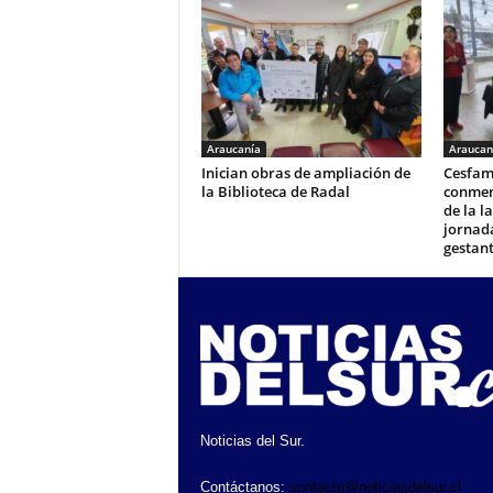
Araucanía
Araucan
Inician obras de ampliación de
Cesfam
la Biblioteca de Radal
conmem
de la l
jornad
gestan
Noticias del Sur.
Contáctanos:
contacto@noticiasdelsur.cl