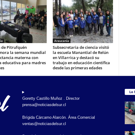
ía
Araucanía
 de Pitrufquén
Subsecretaria de ciencia visitó
ora la semana mundial
la escuela Manantial de Relún
actancia materna con
en Villarrica y destacó su
a educativa para madres
trabajo en educación científica
tes
desde las primeras edades
Lo 
Goretty Castillo Muñoz . Director
prensa@noticiasdelsur.cl
Brígida Cárcamo Alarcón. Área Comercial
ventas@noticiasdelsur.cl