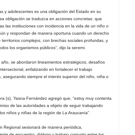
as y adolescentes es una obligación del Estado en su
esa obligación se traduzca en acciones concretas: que
as las instituciones con incidencia en la vida de un niño o
mún y respondan de manera oportuna cuando un derecho
 territorios complejos, con brechas sociales profundas, y
dos los organismos públicos”, dijo la seremi.
 año, se abordaron lineamientos estratégicos, desafíos
tersectorial, enfatizando en fortalecer el trabajo
, asegurando siempre el interés superior del niño, niña o
ctora (s), Yasna Fernández agregó que, “estoy muy contenta
iso de las autoridades a objeto de seguir trabajando
s niños y niñas de la región de La Araucanía”.
n Regional sesionará de manera periódica,
e de encuentro, diálogo y trabajo conjunto entre los