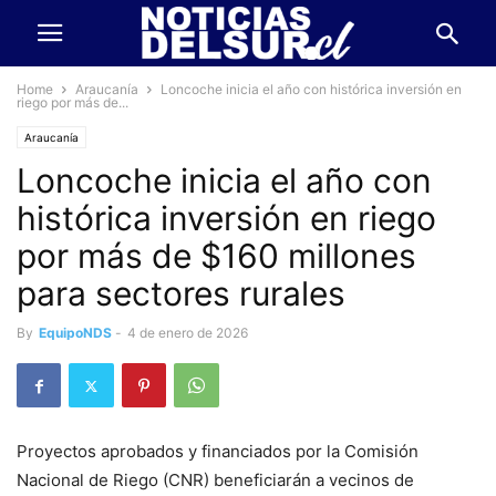
Home
Araucanía
Loncoche inicia el año con histórica inversión en
riego por más de...
Araucanía
Loncoche inicia el año con
histórica inversión en riego
por más de $160 millones
para sectores rurales
By
EquipoNDS
-
4 de enero de 2026
Proyectos aprobados y financiados por la Comisión
Nacional de Riego (CNR) beneficiarán a vecinos de