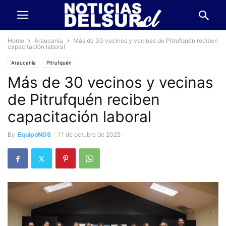
Home
Araucanía
Más de 30 vecinos y vecinas de Pitrufquén reciben
capacitación laboral
Araucanía
Pitrufquén
Más de 30 vecinos y vecinas
de Pitrufquén reciben
capacitación laboral
By
EquipoNDS
-
11 de octubre de 2025