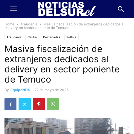
Home
Araucanía
Masiva fiscalización de extranjeros dedicados al
delivery en sector poniente de Temuco
Araucanía
Cautín
Destacadas
Politica
Masiva fiscalización de
extranjeros dedicados al
delivery en sector poniente
de Temuco
By
EquipoNDS
-
27 de mayo de 2026