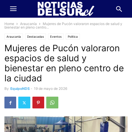
Home
Araucanía
Mujeres de Pucón valoraron espacios de salud y
bienestar en pleno centro...
Araucanía
Destacadas
Eventos
Politica
Mujeres de Pucón valoraron
espacios de salud y
bienestar en pleno centro de
la ciudad
By
EquipoNDS
-
19 de mayo de 2026