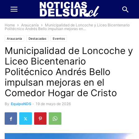
Home
Araucanía
Municipalidad de Loncoche y Liceo Bicentenario
Politécnico Andrés Bello impulsan mejoras en...
Araucanía
Destacadas
Eventos
Municipalidad de Loncoche y
Liceo Bicentenario
Politécnico Andrés Bello
impulsan mejoras en el
Comedor Hogar de Cristo
By
EquipoNDS
-
19 de mayo de 2026