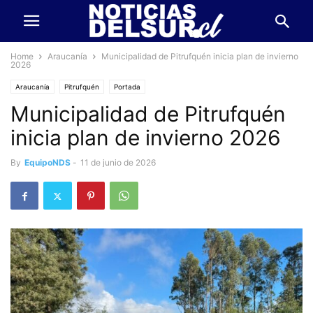
Home
Araucanía
Municipalidad de Pitrufquén inicia plan de invierno
2026
Araucanía
Pitrufquén
Portada
Municipalidad de Pitrufquén
inicia plan de invierno 2026
By
EquipoNDS
-
11 de junio de 2026