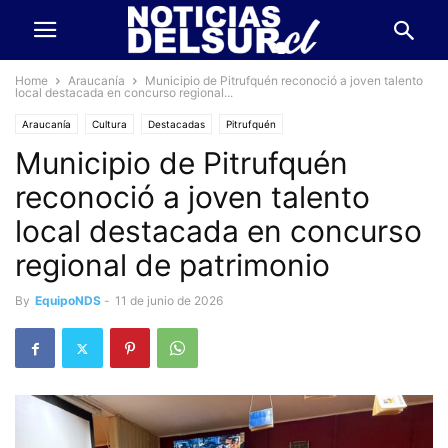
Home
Araucanía
Municipio de Pitrufquén reconoció a joven talento
local destacada en concurso regional...
Araucanía
Cultura
Destacadas
Pitrufquén
Municipio de Pitrufquén
reconoció a joven talento
local destacada en concurso
regional de patrimonio
By
EquipoNDS
-
11 de junio de 2026