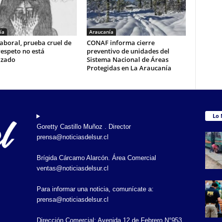
ía
Araucanía
aboral, prueba cruel de
CONAF informa cierre
respeto no está
preventivo de unidades del
izado
Sistema Nacional de Áreas
Protegidas en La Araucanía
Lo 
Goretty Castillo Muñoz . Director
prensa@noticiasdelsur.cl
Brígida Cárcamo Alarcón. Área Comercial
ventas@noticiasdelsur.cl
Para informar una noticia, comunícate a:
prensa@noticiasdelsur.cl
Dirección Comercial: Avenida 12 de Febrero N°953.