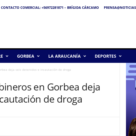
CONTACTO COMERCIAL: +56972281871 – BRÍGIDA CÁRCAMO
PRENSA@NOTICIAS
RE
GORBEA
LA ARAUCANÍA
DEPORTES
rbea deja seis detenidos e incautación de droga
bineros en Gorbea deja
ncautación de droga