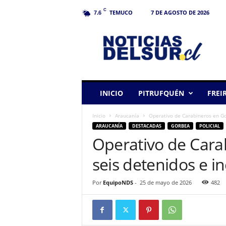
C
TEMUCO
7 DE AGOSTO DE 2026
7.6
N
o
t
i
c
i
a
INICIO
PITRUFQUÉN
FREI
s
d
Inicio
Araucanía
Operativo de Carabineros en Go
e
ARAUCANÍA
DESTACADAS
GORBEA
POLICIAL
l
Operativo de Cara
S
u
seis detenidos e i
r
Por
EquipoNDS
-
25 de mayo de 2026
482