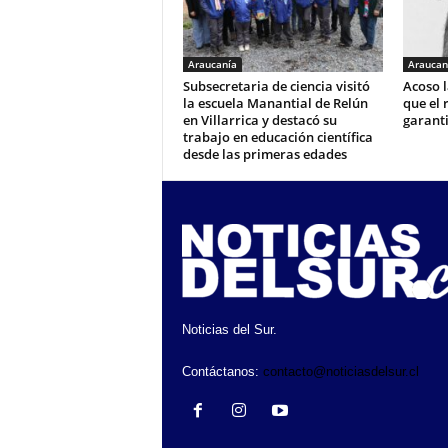
Araucanía
Araucan
Subsecretaria de ciencia visitó
Acoso l
la escuela Manantial de Relún
que el 
en Villarrica y destacó su
garant
trabajo en educación científica
desde las primeras edades
Noticias del Sur.
Contáctanos:
contacto@noticiasdelsur.cl