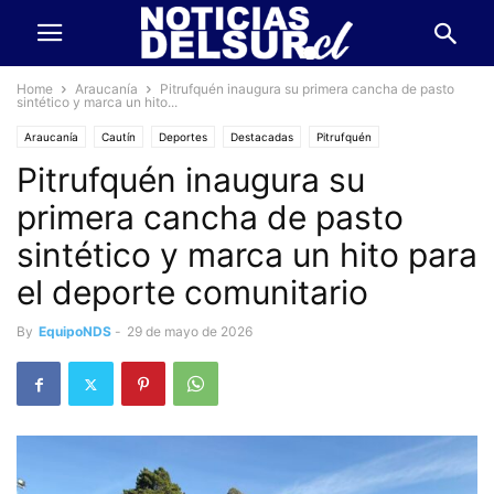
Home
Araucanía
Pitrufquén inaugura su primera cancha de pasto
sintético y marca un hito...
Araucanía
Cautín
Deportes
Destacadas
Pitrufquén
Pitrufquén inaugura su
primera cancha de pasto
sintético y marca un hito para
el deporte comunitario
By
EquipoNDS
-
29 de mayo de 2026